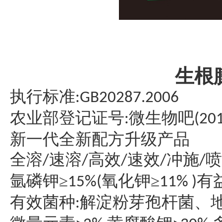
生根
执行
标准
:GB20287.2006
农业部登记证号
微生物吧
:
(20
新一代全新配方升级产品
全溶
速溶
高效
速效
冲施
喷
/
/
/
/
/
氩磷钾
≥
氧化钾≥
有
15%(
11% )
有效菌种
解淀粉芽孢杆菌、
: