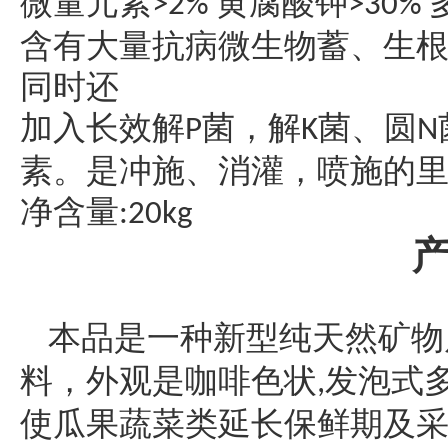
微量元素
黄腐酸钾
>2%
>30%
含有大量抗病微生物蓄、生
同时还
加入长效解
菌，解
菌、圆
P
K
N
素。是冲施、消灌，喷施的
净含量
:20kg
本品是一种新型纯天然矿物
料，外观是咖啡色状
发泡式
,
使瓜果蔬菜类延长保鲜期及