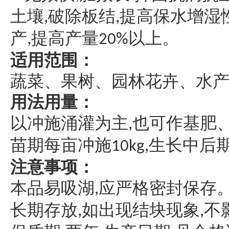
土壤
破除板结
提高保水增湿
,
,
产
提高产量
以上。
,
20%
适用范围
：
蔬菜、果树、园林花卉、水
用法用量
：
以冲施涌灌为主
也可作基肥
,
苗期每亩冲施
生长中后
10kg,
注意事项
：
本品易吸湖
应严格密封保存
,
长期存放
如出现结块现象
不
,
,