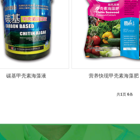
碳基甲壳素海藻液
营养快现甲壳素海藻肥
共
1
页
6
条