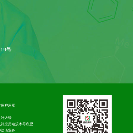
19号
导用户用肥
枝叶浓绿
飞祥应用哈茨木霉底肥
并洽谈业务