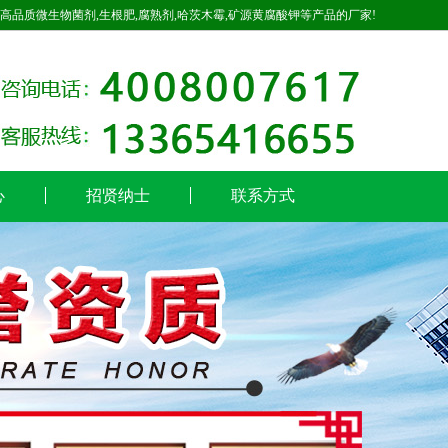
高品质微生物菌剂,生根肥,腐熟剂,哈茨木霉,矿源黄腐酸钾等产品的厂家!
心
招贤纳士
联系方式