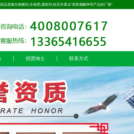
高品质微生物菌剂,生根肥,腐熟剂,哈茨木霉,矿源黄腐酸钾等产品的厂家!
心
招贤纳士
联系方式