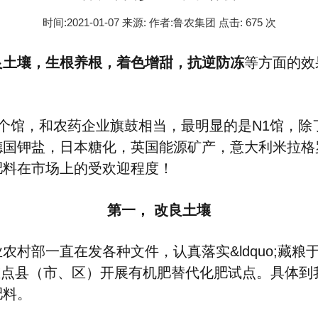
时间:2021-01-07 来源: 作者:鲁农集团 点击:
675 次
良土壤，生根养根，着色增甜，抗逆防冻
等方面的效
。
个馆，和农药企业旗鼓相当，最明显的是N1馆，除
德国钾盐，日本糖化，英国能源矿产，意大利米拉格
肥料在市场上的受欢迎程度！
第一，
改良土壤
部一直在发各种文件，认真落实&ldquo;藏粮于地
8个重点县（市、区）开展有机肥替代化肥试点。具体
肥料。