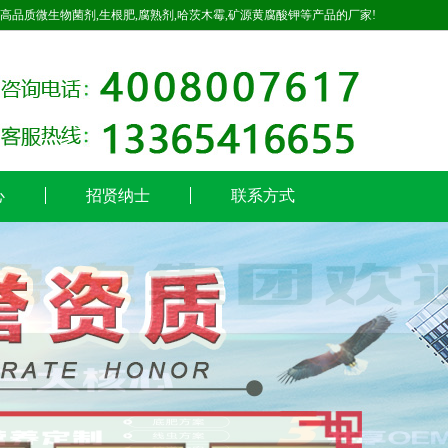
高品质微生物菌剂,生根肥,腐熟剂,哈茨木霉,矿源黄腐酸钾等产品的厂家!
心
招贤纳士
联系方式