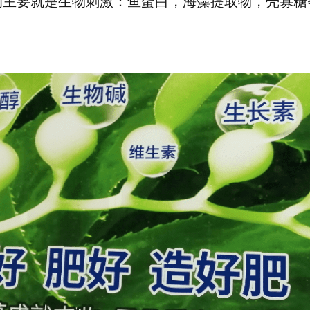
的主要就是生物刺激：鱼蛋白，海藻提取物，壳寡糖