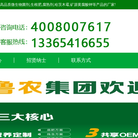
高品质微生物菌剂,生根肥,腐熟剂,哈茨木霉,矿源黄腐酸钾等产品的厂家!
心
招贤纳士
联系方式